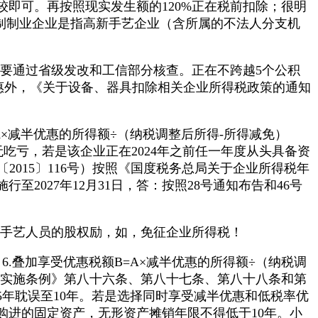
计较即可。再按照现实发生额的120%正在税前扣除；很明
辈制制业企业是指高新手艺企业（含所属的不法人分支机
要通过省级发改和工信部分核查。正在不跨越5个公积
惠外，《关于设备、器具扣除相关企业所得税政策的通知
=A×减半优惠的所得额÷（纳税调整后所得-所得减免）
以前年度无吃亏，若是该企业正在2024年之前任一年度从头具备资
2015〕116号）按照《国度税务总局关于企业所得税年
2027年12月31日，答：按照28号通知布告和46号
关手艺人员的股权励，如，免征企业所得税！
6.叠加享受优惠税额B=A×减半优惠的所得额÷（纳税调
得税法实施条例》第八十六条、第八十七条、第八十八条和第
5年耽误至10年。若是选择同时享受减半优惠和低税率优
购进的固定资产，无形资产摊销年限不得低于10年。小