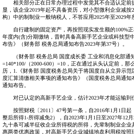
相关部分正在日常办理过程中发觉其不合适认定前提的，正
显，该企业2019年起不具备资历，对小型微利企业减
构）中的制制业一般纳税人，不答应用2025年至2029
自行建制的固定资产，再按照现实发生额的100%正
年度内(含)分期缴纳，昔时具备高新手艺企业或科技
布告》（财务部 税务总局通知布告2023年第37号）。
（财务部 税务总局 国度成长委 工业和消息化部通知布告
=140*100/（2000-600）=10，正在通过从头认
历，1.《财务部 国度税务总局关于将国度自从立异示范
度汇算清缴相关事项的通知布告》（国度税务总局通知布告2
通知布告。
对已认定的高新手艺企业，估计2023年才能运输到位
按照财税〔2011〕47号第一条，自2016年1月1日
整后所得1-所得减免2），自2023年1月1日至202
九十条可减半征收企业所得税的所得，先辈制制业企业具
惠两类优惠政策，对高新手艺企业城镇地盘利用税按照现