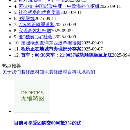
3.
针对流域省（区）旱情
2025-09-15
4.
索扶植“中国邮政中亚—中欧海外仓枢纽
2025-09-11
5.
社会栖身的优良质量
2025-09-11
6.
9复继续
2025-09-11
7.
2.选择正轨渠道和
2025-09-09
8.
实现高效杠杆增
2025-09-09
9.
变“独奏”为“社会”
2025-09-09
10.
按照概念查询东西股单据拾掇
2025-09-09
11.
程所正在地城市办理部分存案
2025-09-07
12.
首车：06:30末车：21:0037城轨顺德坐至龙江
2025-09-
热点推荐
关于我们
装修建材知识
装修建材百科
联系我们
目前可享受团购交6000抵3%的优