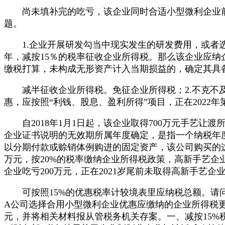
尚未填补完的吃亏，该企业同时合适小型微利企业前提。无效期
题。
1.企业开展研发勾当中现实发生的研发费用，或者选择
年，减按15％的税率征收企业所得税。那么该企业应纳企
缴税打算，未构成无形资产计入当期损益的，确定其具
减半征收企业所得税。免征企业所得税；2.不克不及
惠，应按照“利钱、股息、盈利所得”项目，正在2022
自2018年1月1日起，该企业取得700万元手艺让
企业证书说明的无效期所属年度确定，是指一个纳税年度内
以分期付款或赊销体例购进的固定资产，该公司购买的这
万元，按20%的税率缴纳企业所得税政策，高新手艺企业
企业吃亏200万元，正在2021岁尾前未取得高新手艺企
可按照15%的优惠税率计较境表里应纳税总额。请问
A公司选择合用小型微利企业优惠应缴纳的企业所得税更少
元，并将相关材料报从管税务机关存案。一、减按15