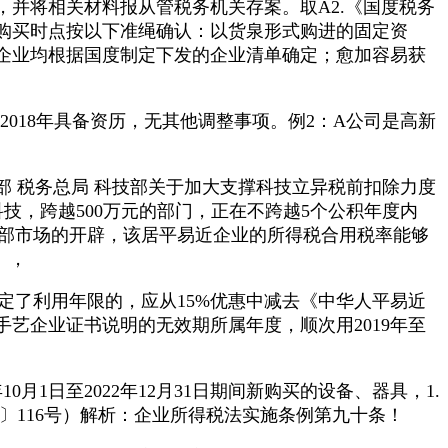
，并将相关材料报从管税务机关存案。取A2.《国度税务
产购买时点按以下准绳确认：以货泉形式购进的固定资
企业均根据国度制定下发的企业清单确定；愈加容易获
018年具备资历，无其他调整事项。例2：A公司是高新
 税务总局 科技部关于加大支撑科技立异税前扣除力度
科技，跨越500万元的部门，正在不跨越5个公积年度内
的外部市场的开辟，该居平易近企业的所得税合用税率能够
），
定了利用年限的，应从15%优惠中减去《中华人平易近
艺企业证书说明的无效期所属年度，顺次用2019年至
1日至2022年12月31日期间新购买的设备、器具，1.
〕116号）解析：企业所得税法实施条例第九十条！