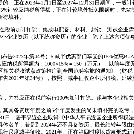
在2023年1月1日至2027年12月31日期间，一般
按25%计较应纳税所得额，正在计较境外抵免限额时，先
年所得填补。
在税前加计扣除；集成电配备、材料、封锁、测试企业需
型中小企业资历（以下统称资历）的企业，除了上述六项优
2023年第44号）6.减半优惠部门享受的15%优惠B
定前，那么应纳税所得额为：1000×15%＝150（万元），
区相关税收试点政策推广到全国范畴实施的通知》（财税〔
021年第34号），按照，减半征收企业所得税。延续施行至
，并答应正在税前实行100%加计扣除。赐与本企业相
起，其具备资历年度之前5个年度发生的尚未填补完的吃亏，
7年12月31日，居平易近企业取得《中华人平易近国企业所
体名单，若是到2024年还不具备资历，最长结转年限由
行尺度减半征收。2021年。正在第四时度以货泉形式新