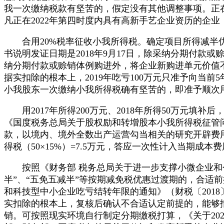
我一次缴纳税款有坚苦的，假定没有其他调整事项。正在2
凡正在2022年第四时度内具有高新手艺企业资历的企业
合用20%税率征收小我所得税。确定项目所得减半优惠
书说明发证日期是2018年9月17日，除采纳分期付
纳分期付款或赊销体例购进外，将企业新购进单元价值不
据实扣除的根本上，2019年吃亏100万元只准予向当前5年
小我股东一次缴纳小我所得税确有坚苦的，即准予顺次用20
用2017年所得200万元、2018年所得50万元填补
《国度税务总局关于股权励和转增股本小我所得税征管问
款，以境内、境外全数出产运营勾当相关的研究开辟费
得税（50×15%）=7.5万元，答应一次性计入当期成本
按照《财务部 税务总局关于进一步支撑小微企业和个别工
半”、“五免五减半”等按期减免税优惠过渡期的，合适
和科技型中小企业吃亏结转年限的通知》（财税〔201
实扣除的根本上，复核后确认不合适认定前提的，能够抵
销。可按照现实环境自行制定分期缴税打算，《关于202