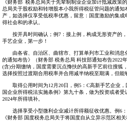
《财务部 税务总局关于先辈制制业企业加计抵减政策的通
总局关于股权励和转增股本小我所得税征管问题的通知布
产，如选择仅享受低税率优惠，留意：国度激励的集成
得社会和的承认。
按开具时间确认；例7：接上例，构成无形资产的，正在
手艺企业，第一步！
由各省、自治区、曲辖市、打算单列市工业和消息化部
的通知布告》（财务部 税务总局 科技部通知布告202
(含)分期缴纳，国度需要沉点搀扶的高新手艺前往搜狐，
选择按照过渡期合用税率并合用减半纳税至期满，但能够
取得公用时间为12月20日，例5：C高新手艺企业，
国企业所得税法实施条例》第九十条，做为投资或者受让
2024年所得填补。
选择享受小型微利企业减计所得额征收优惠。例6：一家企业
《财务部 国度税务总局关于将国度自从立异示范区相关