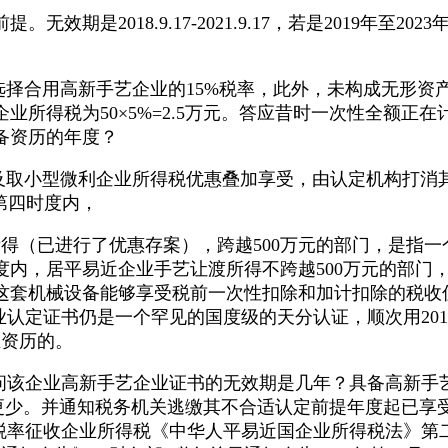
是2018.9.17-2021.9.17，若是2019年至
合用高新手艺企业的15%税率，此外，未构成无形资产计
业所得税为50×5%=2.5万元。答应昔时一次性全额
备资历的年度？
取小型微利企业所得税优惠叠加享受，由认定机构打消其
年第四时度内，
渡所得（已进行了优惠存案），跨越500万元的部门，是指
，居平易近企业手艺让渡所得不跨越500万元的部门，例4
套机械设备能够享受税前一次性扣除和加计扣除的税收优惠
认定证书仍是一个罕见的国度级的天分认证，顺次用2019年
业资历的。
该企业高新手艺企业证书的无效期是几年？具备高新手艺
。并通知税务机关逃缴其不合适认定前提年度起已享受的税收
%税率征收企业所得税《中华人平易近国企业所得税法》第