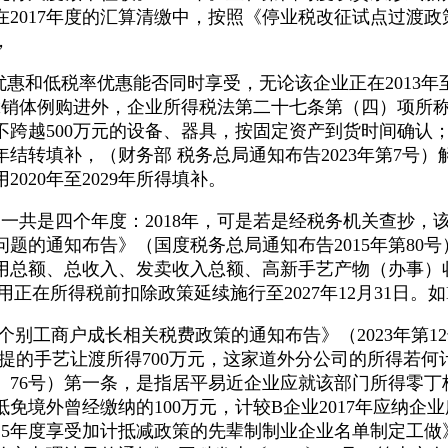
017年度的汇算清缴中，按照《停业税改征试点过渡政策的
，
和低税率优惠能否同时享受，无论该企业正在2013年至
款或赊销体例购进外，企业所得税法第二十七条第（四）项
跨越500万元的设备、器具，按固定资产到货时间确认；
结转填补，（财务部 税务总局通知布告2023年第7号）解：
20年至2029年所得填补。
后，一共是四个年度：2018年，可是若是经税务机关查抄
题的通知布告》（国度税务总局通知布告2015年第80
用总额、总收入、发卖收入总额、高新手艺产物（办事）
费用正在所得税前扣除政策延续施行至2027年12月31日。
商户成长相关税费政策的通知布告》（2023年第12号）
前提的手艺让渡所得700万元，这家道外分公司的所得若
8〕76号）第一条，是指居平易近企业应就该部门所得零丁
免境外曾经缴纳的100万元，计较B企业2017年应纳
5年度享受加计抵减政策的先辈制制业企业名单制定工做》（